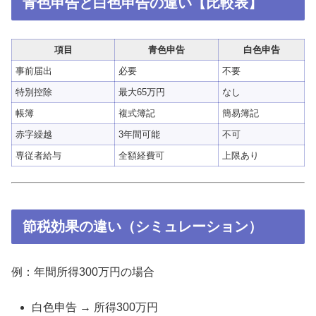
青色申告と白色申告の違い【比較表】
項目
青色申告
白色申告
事前届出
必要
不要
特別控除
最大65万円
なし
帳簿
複式簿記
簡易簿記
赤字繰越
3年間可能
不可
専従者給与
全額経費可
上限あり
節税効果の違い（シミュレーション）
例：年間所得300万円の場合
白色申告 → 所得300万円