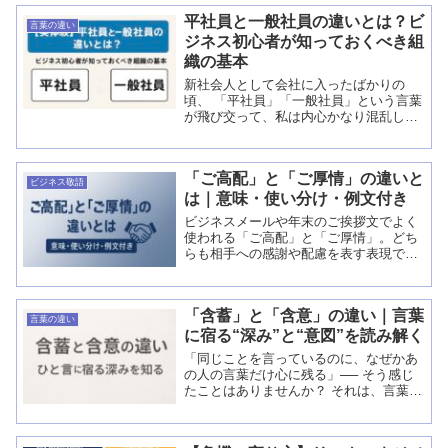
平社員と一般社員の違いとは？ビ
言葉の違い
ジネス初心者が知っておくべき組
織の基本
新社会人として会社に入ったばかりの
頃、 「平社員」「一般社員」という言葉
が飛び交って、私は内心かなり混乱して
いました。 「『平社員』ってちょっとネ
ガティブな響きがあるけど、結局『一般
社員』と同じ意味なの？」 「私って、...
「ご高配」と「ご厚情」の違いと
ビジネス敬語
は｜意味・使い分け・例文付き
ビジネスメールや年末のご挨拶文でよく
使われる「ご高配」と「ご厚情」。どち
らも相手への感謝や配慮を表す表現です
が、意味や使うシーンには微妙な違いが
あります。私自身も最初は混同してしま
い、恥ずかしい思いをしたことがありま
「含蓄」と「含意」の違い｜言葉
す。この記事では、その違...
言葉の違い
に宿る“深み”と“意図”を読み解く
「同じことを言っているのに、なぜかあ
の人の言葉だけ心に残る」── そう感じ
たことはありませんか？ それは、言葉
の“奥行き”に差があるからです。 相手の
心を動かす言葉には、必ず「含み（ふく
み）」があります。 ...