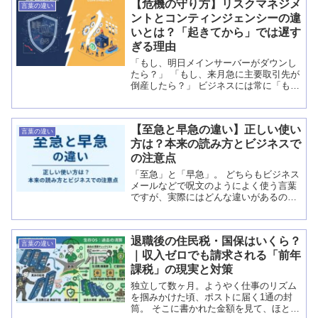
【危機の守り方】リスクマネジメ
言葉の違い
ントとコンティンジェンシーの違
いとは？「起きてから」では遅す
ぎる理由
「もし、明日メインサーバーがダウンし
たら？」 「もし、来月急に主要取引先が
倒産したら？」 ビジネスには常に「もし
も」がつきまといます。優秀なマネージ
ャーほど、この「もしも」への備えが万
全ですが、多くの現場では「リスクマネ
【至急と早急の違い】正しい使い
ジメント」と...
言葉の違い
方は？本来の読み方とビジネスで
の注意点
「至急」と「早急」。 どちらもビジネス
メールなどで呪文のようによく使う言葉
ですが、実際にはどんな違いがあるので
しょうか？ さらに「早急」は “さっきゅ
う” と読むのが本来ですが、 “そうきゅ
う” とも読めてしまいますよね！？ 正し
退職後の住民税・国保はいくら？
い知...
言葉の違い
｜収入ゼロでも請求される「前年
課税」の現実と対策
独立して数ヶ月。ようやく仕事のリズム
を掴みかけた頃、ポストに届く1通の封
筒。 そこに書かれた金額を見て、ほとん