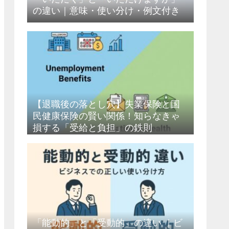
の違い｜意味・使い分け・例文付き
【退職後の落とし穴】失業保険と国
民健康保険の賢い関係！知らなきゃ
損する「受給と負担」の鉄則
「能動的」と「受動的」の違い ｜ビ