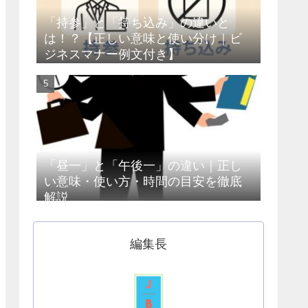
「持参」と「持ち込み」の違いと
は！？【正しい意味と使い分け｜ビ
ジネスマナー例文付き】
「昼一」と「午後一」の違い｜正し
い意味・使い方・時間の目安を徹底
解説
編集長