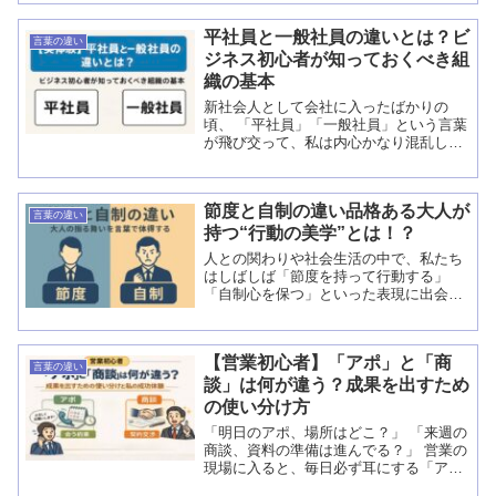
使う場面が違います。誤用すると相手に
違和感を与えたり、場合によっては「マ
平社員と一般社員の違いとは？ビ
ナーがない」と思われて...
言葉の違い
ジネス初心者が知っておくべき組
織の基本
新社会人として会社に入ったばかりの
頃、 「平社員」「一般社員」という言葉
が飛び交って、私は内心かなり混乱して
いました。 「『平社員』ってちょっとネ
ガティブな響きがあるけど、結局『一般
社員』と同じ意味なの？」 「私って、...
節度と自制の違い品格ある大人が
言葉の違い
持つ“行動の美学”とは！？
人との関わりや社会生活の中で、私たち
はしばしば「節度を持って行動する」
「自制心を保つ」といった表現に出会い
ます。どちらも“行動を控えめに整え
る”という点では共通していますが、その
根底にある意味合いは大きく異なりま
【営業初心者】「アポ」と「商
す。 「節度」は、周囲...
言葉の違い
談」は何が違う？成果を出すため
の使い分け方
「明日のアポ、場所はどこ？」 「来週の
商談、資料の準備は進んでる？」 営業の
現場に入ると、毎日必ず耳にする「ア
ポ」と「商談」という言葉。 当時の私