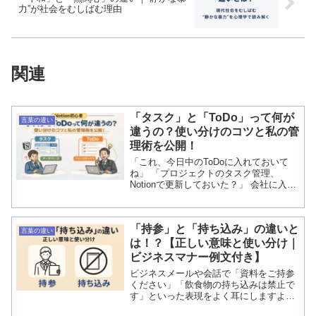
力”が社会をむしばむ理由
関連
「タスク」と「ToDo」って何が
言葉の違い
違うの？使い分けのコツと私の管
理術を公開！
「これ、今日中のToDoに入れておいて
ね」 「プロジェクトのタスク管理、
Notionで更新しておいた？」 会社に入っ
てNotionなどの便利なツールを使い始め
ると、当たり前のように出てくる「タス
ク」と「ToDo」という言...
「持参」と「持ち込み」の違いと
言葉の違い
は！？【正しい意味と使い分け｜
ビジネスマナー例文付き】
ビジネスメールや会話で「資料をご持参
ください」「飲食物の持ち込みは禁止で
す」といった表現をよく耳にしますよ
ね。 似ているようで、実はニュアンスや