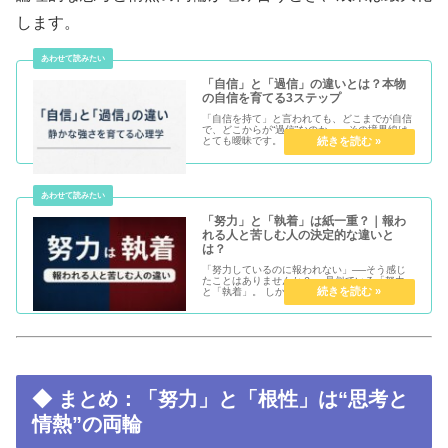
します。
「自信」と「過信」の違いとは？本物
の自信を育てる3ステップ
「自信を持て」と言われても、どこまでが自信
で、どこからが“過信”なのか——その境界線は
とても曖昧です。 謙虚すぎるとチャンスを逃
し、強がりすぎると信頼を失う。 この記事で
は、心理学的な視点から「自信」と「過信」の
違いを解説し、本...
「努力」と「執着」は紙一重？｜報わ
れる人と苦しむ人の決定的な違いと
は？
「努力しているのに報われない」──そう感じ
たことはありませんか？ 一見似ている「努力」
と「執着」。 しかし、心の向かう先はまったく
逆です。 努力は「未来へ進む力」。 執着は
「過去に縛られる力」。 この記事で...
◆ まとめ：「努力」と「根性」は“思考と
情熱”の両輪