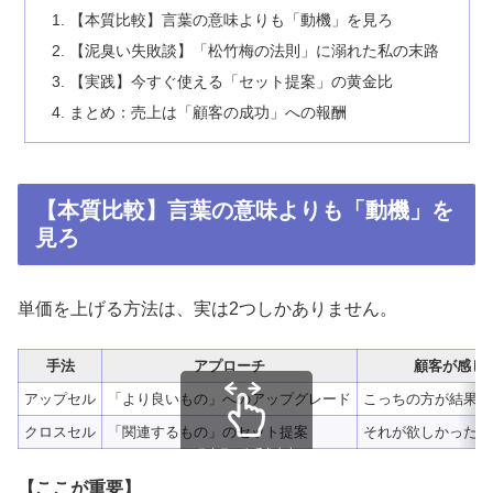
【本質比較】言葉の意味よりも「動機」を見ろ
【泥臭い失敗談】「松竹梅の法則」に溺れた私の末路
【実践】今すぐ使える「セット提案」の黄金比
まとめ：売上は「顧客の成功」への報酬
【本質比較】言葉の意味よりも「動機」を
見ろ
単価を上げる方法は、実は2つしかありません。
手法
アプローチ
顧客が感じ
アップセル
「より良いもの」へのアップグレード
こっちの方が結果的
クロスセル
「関連するもの」のセット提案
それが欲しかった、
スクロールできます
【ここが重要】