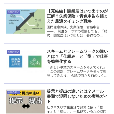
新入社員の頃、私も電話対応でつい「失
礼いたします」を多用しすぎ...
【完結編】開業届はいつ出すのが
言葉の違い
正解？失業保険・青色申告を踏ま
えた最適タイミング戦略
国民健康保険、失業保険、青色申告
――。 制度を一つずつ理解しても、「結
局、開業届はいつ出せば一番得なの
か？」が分からなければ意味がありませ
ん。 開業届は“出すだけ”の紙ですが、タ
イミングを間違えると数万円〜数十万円
スキームとフレームワークの違い
単位の差が生ま...
言葉の違い
とは？「仕組み」と「型」で仕事
を効率化する
「新しい事業のスキームを考えてくれ」
「この課題、フレームワークを使って整
理してみよう」 会議で当たり前のように
飛び交うこれらの言葉。なんとなく「枠
組み」のことかな？と思ってやり過ごし
ていませんか？ この2つの違いを正しく
提示と提出の違いとは？メール・
使い...
言葉の違い
書類で混同しないための実務ガイ
ド
ビジネスや学生生活で頻繁に使う「提
示」と「提出」。一見似ているため混同