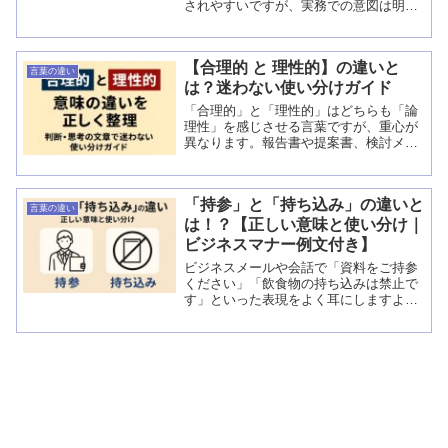
されやすいですが、実務での意図は明確
に異なります。提示は「見せる（確認・
共有）」を目的とし、提出は「渡す（納
品・提出義務の履行）」を目的としま
【合理的 と 理性的】の違いと
す。本記事では、違いの核...
言葉の違い
は？迷わない使い分けガイド
「合理的」と「理性的」はどちらも「論
理性」を感じさせる言葉ですが、重心が
異なります。報告書や提案書、検討メモ
で言葉を誤ると意図が伝わりにくくなる
ため、両者の違いを明確にしておくこと
は重要です。ここでは定義、例文、実務
「持参」と「持ち込み」の違いと
での使い分け、判...
言葉の違い
は！？【正しい意味と使い分け｜
ビジネスマナー例文付き】
ビジネスメールや会話で「資料をご持参
ください」「飲食物の持ち込みは禁止で
す」といった表現をよく耳にしますよ
ね。 似ているようで、実はニュアンスや
使う場面が違います。誤用すると相手に
違和感を与えたり、場合によっては「マ
ナーがない」と思われて...