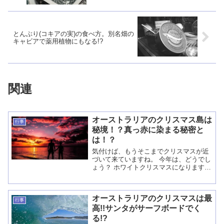
とんぶり(コキアの実)の食べ方。別名畑の
キャビアで薬用植物にもなる!?
関連
オーストラリアのクリスマス島は
行事
秘境！？真っ赤に染まる秘密と
は！？
気付けば、もうそこまでクリスマスが近
づいて来ていますね。 今年は、どうでし
ょう？ ホワイトクリスマスになりますか
ね？？ ところで、皆さんは「クリスマス
島」って聞いたことがありますか？ この
島は、ホワイトじゃなくてレッドに染ま
オーストラリアのクリスマスは最
るら...
行事
高!!サンタがサーフボードでく
る!?