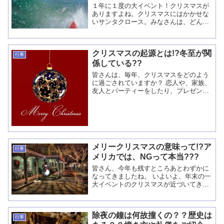
１年に１度の大イベント！クリスマスが
ありますよね。クリスマスにはかかせな
いサンタクロース。みなさんは、どんな
イメージがあるのでしょうか。 真っ白い
お鬚に赤い衣装。ソリに乗ってトナカイ
に引っ張られてくるイメージですよね？
クリスマスの起源とは!?冬至が関
ところが、オーストラ...
行事
係している??
皆さんは、毎年、クリスマスをどのよう
に過ごされていますか？ 恋人や、家族、
友人とパーティーをしたり、プレゼント
を贈りあったり(*^^*) 一年の、一番最後
のメインイベントになっている方も沢山
いると思います。 こう書いている私も、
やっぱ...
メリークリスマスの意味って!?ア
行事
メリカでは、NGって本当???
皆さん、今年も残すところあとわずかに
なってきましたね。 いよいよ、年末の一
大イベントのクリスマスが近づいてきま
す(*^^*) 皆さんは、どんなクリスマスを
過ごす予定ですか？？ クリスマスパーテ
ィーを計画している人もきっといますよ
除夜の鐘は何故撞くの？？歴史は
ね？？...
行事