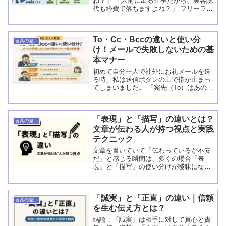
ね？」 「人前に出る仕事だから、美容院
代も経費で落ちますよね？」 フリーラン
スから非常によく聞かれる質問ですが、
税務の世界ではこれらは極めて「落ちに
くい」項目です。 なぜなら、衣服や容
To・Cc・Bccの違いと使い分
姿...
言葉の違い
け！メールで失敗しないための基
本マナー
初めて自分一人で社外にお礼メールを送
る時、私は送信ボタンの上で指が止まっ
てしまいました。 「宛先（To）はあのお
客さんでいいけど、Cc（シーシー）には
上司を入れるんだっけ？ あれ、Bcc（ビ
ーシーシー）って何のためにあるの？ も
「表現」と「描写」の違いとは？
しかし...
言葉の違い
文章が伝わる人が持つ視点と実践
テクニック
文章を書いていて「伝わっているか不安
だ」と感じる瞬間は、多くの場合「表
現」と「描写」の使い分けが曖昧になっ
ていることが原因です。表現と描写は似
ているようで役割が異なり、どちらか一
方に偏ると読者の理解が浅くなります。
「誠実」と「正直」の違い｜信頼
この記事では、両者...
言葉の違い
を生む伝え方とは？
結論：「誠実」は相手に対して真心と責