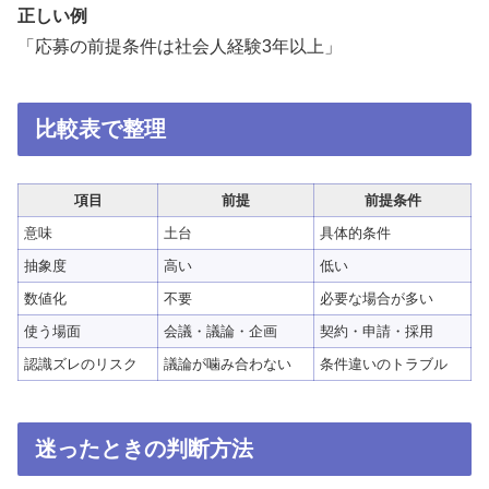
正しい例
「応募の前提条件は社会人経験3年以上」
比較表で整理
項目
前提
前提条件
意味
土台
具体的条件
抽象度
高い
低い
数値化
不要
必要な場合が多い
使う場面
会議・議論・企画
契約・申請・採用
認識ズレのリスク
議論が噛み合わない
条件違いのトラブル
迷ったときの判断方法