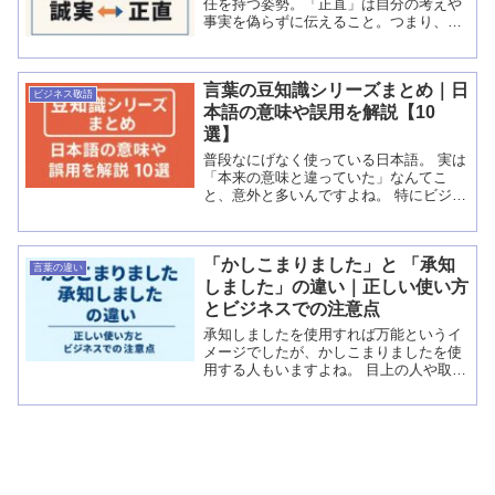
任を持つ姿勢。「正直」は自分の考えや
事実を偽らずに伝えること。つまり、誠
実＝思いやりのある正直さです。 🔹「誠
実」とは？｜信頼を築く“真心の姿勢”
「誠実」とは、相手や状況...
言葉の豆知識シリーズまとめ｜日
ビジネス敬語
本語の意味や誤用を解説【10
選】
普段なにげなく使っている日本語。 実は
「本来の意味と違っていた」なんてこ
と、意外と多いんですよね。 特にビジネ
スメールや日常会話で誤用をしてしまう
と、相手の印象を損ねることも…。 そん
なときに役立つのが、この「豆知識シリ
「かしこまりました」と 「承知
ーズ」...
言葉の違い
しました」の違い｜正しい使い方
とビジネスでの注意点
承知しましたを使用すれば万能というイ
メージでしたが、かしこまりましたを使
用する人もいますよね。 目上の人や取引
先へのメールでは、言葉の選び方ひとつ
で「礼儀正しい」と思われるか「少し違
和感がある」と感じられることも あるの
で正直迷いますよ...