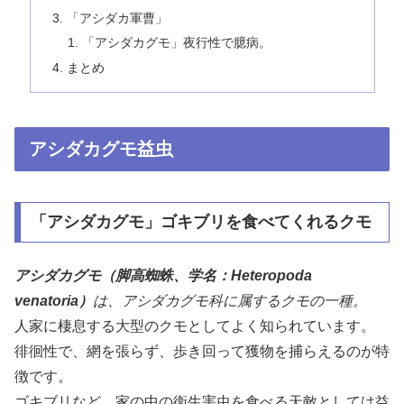
「アシダカ軍曹」
「アシダカグモ」夜行性で臆病。
まとめ
アシダカグモ益虫
「アシダカグモ」ゴキブリを食べてくれるクモ
アシダカグモ（脚高蜘蛛、学名：Heteropoda
venatoria）
は、アシダカグモ科に属するクモの一種。
人家に棲息する大型のクモとしてよく知られています。
徘徊性で、網を張らず、歩き回って獲物を捕らえるのが特
徴です。
ゴキブリなど、家の中の衛生害虫を食べる天敵としては益