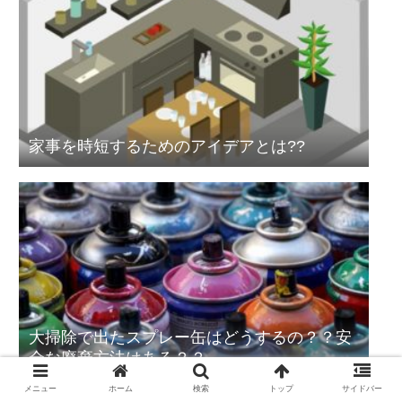
家事を時短するためのアイデアとは??
大掃除で出たスプレー缶はどうするの？？安
全な廃棄方法はある？？
メニュー
ホーム
検索
トップ
サイドバー