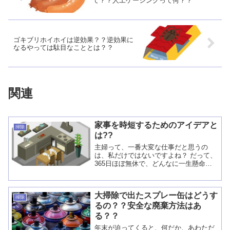
て？？人工ケーシングって何？？
ゴキブリホイホイは逆効果？？逆効果に
なるやっては駄目なこととは？？
関連
家事を時短するためのアイデアと
掃除
は??
主婦って、一番大変な仕事だと思うの
は、私だけではないですよね？ だって、
365日ほぼ無休で、どんなに一生懸命家
事をしたとしても、お給料は発生しな
い。 あなたなら、そんな仕事やりたいと
思いますか？ 家事を時短する為のアイデ
大掃除で出たスプレー缶はどうす
ア ...
掃除
るの？？安全な廃棄方法はあ
る？？
年末が迫ってくると、何だか、あわただ