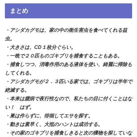
まとめ
・アシダカグモは、家の中の衛生害虫を食べてくれる益
虫。
・大きさは、CD１枚分ぐらい。
・一晩で２０匹ものゴキブリを捕食することもある。
・捕食しつつ、消毒作用のある液体を使い、綺麗に掃除も
してくれる。
・アシダカグモが２．３匹いる家では、ゴキブリは半年で
絶滅する。
・本来は臆病で夜行性なので、私たちの目に付くことはな
い！ はず。
・巣は作らずに、徘徊してエサを探す。
・動きは素早く、大抵のハントは成功する。
・その家のゴキブリを捕食しきると次の獲物を探していな