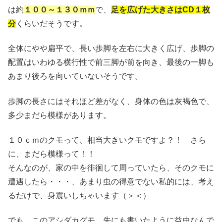
は約
１００～１３０ｍｍ
で、
足を広げた大きさはCD１枚
分
くらいだそうです。
全体にやや扁平で、長い歩脚を左右に大きく広げ、歩脚の
配置はいわゆる横行性で前三脚が前を向き、最後の一脚も
あまり後ろを向いていないそうです。
歩脚の長さにはそれほど差がなく、身体の色は灰褐色で、
多少まだら模様があります。
１０ｃｍのクモって、相当大きいクモですよ？！ さら
に、まだら模様って！！
そんなのが、家の中を徘徊して周っていたら、そのクモに
遭遇したら・・・、あまり虫の得意でない私的には、考え
るだけで、身震いしちゃいます（＞＜）
でも、このアシダカグモ、先にも書いたように益虫なんで