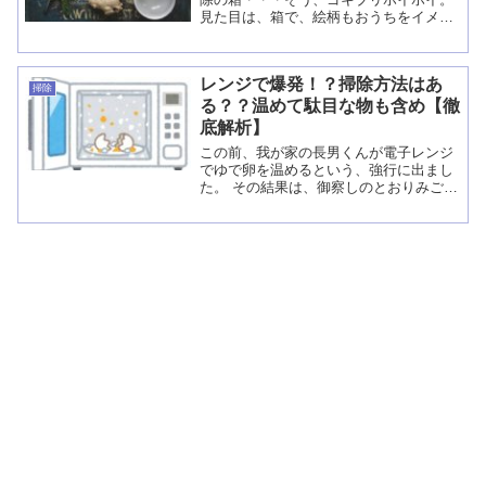
見た目は、箱で、絵柄もおうちをイメー
ジした様な物だったけれど、どうも、私
は好きになれない・・・。 せっかく建て
た新しいおうちに、あのホイホイさんを
レンジで爆発！？掃除方法はあ
置くことは、...
掃除
る？？温めて駄目な物も含め【徹
底解析】
この前、我が家の長男くんが電子レンジ
でゆで卵を温めるという、強行に出まし
た。 その結果は、御察しのとおりみごと
にやらかしてくれました（＞＜） まぁ、
レンジ内しばらく掃除していなかったの
で、いい機会と思って掃除をさせて頂き
ました・・・。 ...