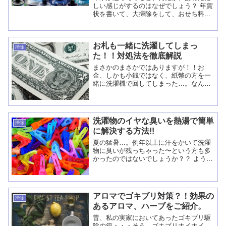
しい感じがするのはなぜでしょう？ 年賀
状を書いて、大掃除をして、おせち料理
を準備して・・・。 やることが沢山あっ
て、てんてこまい（＞＜） かくいう私
も、そろそろ年末大掃除を始めない
お札も一緒に洗濯してしまっ
と・・・と思ってい...
掃除
た！！対処法を徹底解説
まさかのまさかではありますが！！お
金、しかも小銭ではなく、紙幣の方を一
緒に洗濯機で回してしまった…。なんて
経験はございませんか？ コンビニでお釣
りを受け取ってそのままポケットへ…。
夜、飲み歩いてて、酔っ払ってしまい、
お金をどこにしまっ...
洗濯物のイヤな臭いを熱湯で簡単
掃除
に解決する方法!!
夏の猛暑…。例年以上に汗をかいて洗濯
物に臭いが残っちゃった〜という方も多
かったのではないでしょうか？？ ようや
く、夏が過ぎさり、涼しい秋が来た〜な
んて喜んでるのも束の間。予想以上に ご
機嫌斜めな天気も続き、思い通りにお洗
濯できてない方も...
アロマでゴキブリ対策？！効果の
掃除
あるアロマ、ハーブをご紹介。
昔、私の実家においてあったゴキブリ駆
除の箱・・・そう、ゴキブリホイホイ。