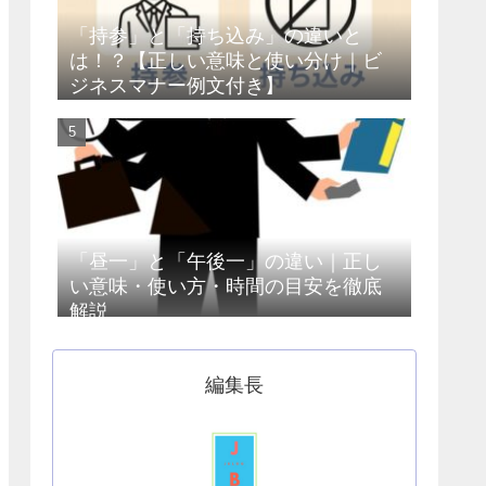
「持参」と「持ち込み」の違いと
は！？【正しい意味と使い分け｜ビ
ジネスマナー例文付き】
「昼一」と「午後一」の違い｜正し
い意味・使い方・時間の目安を徹底
解説
編集長