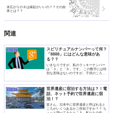
末広がりの８は縁起がいいの？？その由
来とは？？
関連
スピリチュアルナンバーって何？
エンタメ
「8888」にはどんな意味があ
る？？
いきなりですが、私のラッキーナンバー
は「３」と「６」です。 この数字には特
別な意味はないのですが、子供のころか
ら「好きな数字は？」と言われると頭に
浮かんでくる数字でした。なので、何と
なく私にとってのラッキーナンバーにな
世界遺産に宿泊する方法は？！電
ったわけです（笑...
エンタメ
話、ネット予約で世界遺産に宿
泊！？
皆さん、日本中に世界遺産と呼ばれると
ころがいくつあるかご存知ですか？？ ち
ょっと調べてみたところ、私たちの住ん