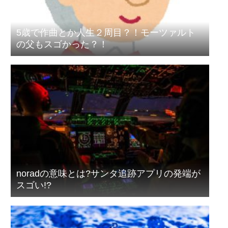
5歳で作曲とか人生２周目？！モーツァルト
の父もスゴかった？！
noradの意味とは?サンタ追跡アプリの発端が
スゴい!?