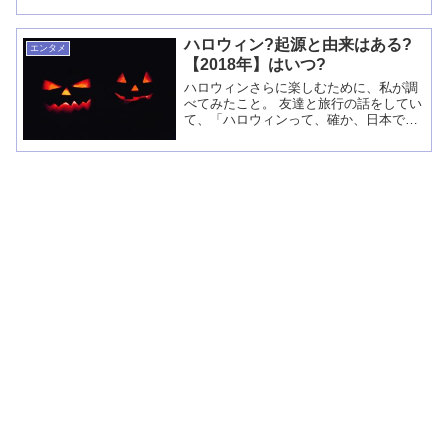
食事にはお茶で育ってきたので、学校
で、給食に牛乳がついてきて「ご飯に牛
ハロウィン?起源と由来はある?
乳？！」っ...
エンタメ
【2018年】はいつ?
ハロウィンさらに楽しむために、私が調
べてみたこと。 友達と旅行の話をしてい
て、「ハロウィンって、確か、日本でい
うところのお盆みたいなものだよね？」
という話になりました。 なぜ、ハロウィ
ンの話になったかというと、某夢の国へ
の旅行計...