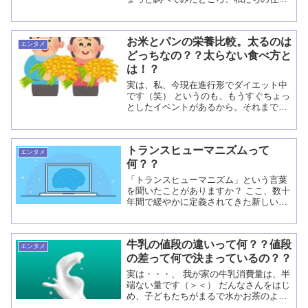
でいる、日本には、１８件の文化遺産
と、4件の自然遺産。計22件もの世界遺
産があるんです。 結構沢山ある感じです
お米とパンの栄養比較。太るのは
よね（＾＾） ...
エンタメ
どっちなの？？太らない食べ方と
は！？
実は、私、今現在進行形でダイエット中
です（笑） というのも、もうすぐちょっ
としたイベントがあるから。それまで
に、人生で一番重くなってしまった体重
を、ベスト体重まで戻す！！ と心に誓
ったからです。 お米とパン栄養比較太る
トランスヒューマニズムって
のはどっち...
エンタメ
何？？
「トランスヒューマニズム」という言葉
を聞いたことがありますか？ ここ、数十
年間で緩やかに定義されてきた新しい思
想のことです。 トランスヒューマニズム
って何？？ 世界トランスヒューマニズム
協会によると 「トランスヒ...
牛乳の値段の違いって何？？値段
エンタメ
の差って何で決まっているの？？
実は・・・、 我が家の牛乳消費量は、半
端ない量です（＞＜） だんなさんをはじ
め、子どもたちがまるで水かお茶のよう
に牛乳を飲みます。 私は、小さい頃から